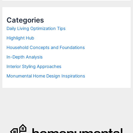
r
c
h
Categories
f
o
Daily Living Optimization Tips
r
Highlight Hub
:
Household Concepts and Foundations
In-Depth Analysis
Interior Styling Approaches
Monumental Home Design Inspirations