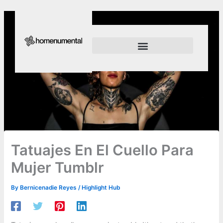
Skip
to
content
Innovation Shapes Our Future
Innovating For Growth
Tatuajes En El Cuello Para
Mujer Tumblr
By
Bernicenadie Reyes
/
Highlight Hub